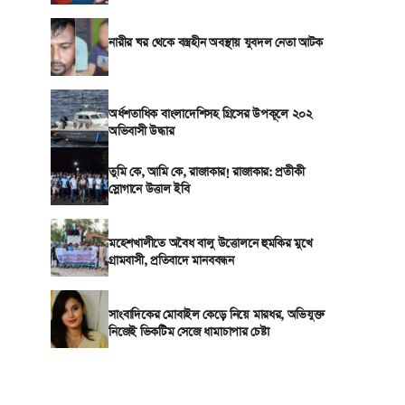
নারীর ঘর থেকে বস্ত্রহীন অবস্থায় যুবদল নেতা আটক
অর্ধশতাধিক বাংলাদেশিসহ গ্রিসের উপকূলে ২০২
অভিবাসী উদ্ধার
তুমি কে, আমি কে, রাজাকার! রাজাকার: প্রতীকী
স্লোগানে উত্তাল ইবি
মহেশখালীতে অবৈধ বালু উত্তোলনে হুমকির মুখে
গ্রামবাসী, প্রতিবাদে মানববন্ধন
সাংবাদিকের মোবাইল কেড়ে নিয়ে মারধর, অভিযুক্ত
নিজেই ভিকটিম সেজে ধামাচাপার চেষ্টা