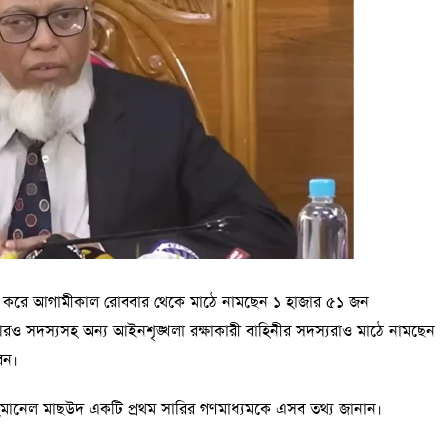
দ্র করে আগামীকাল রোববার থেকে মাঠে নামছেন ১ হাজার ৫১ জন
র আরও সদস্যসহ অন্য আইনশৃঙ্খলা রক্ষাকারী বাহিনীর সদস্যরাও মাঠে নামছেন
েন।
র রহমানেল মাছউদ একটি প্রথম সারির গণমাধ্যমকে এসব তথ্য জানান।