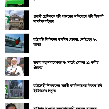
প্রবাসী প্রেমিককে ছবি পাচারের অভিযোগে ইবি শিক্ষার্থী
সাময়িক বহিষ্কার
রাষ্ট্রপতি নির্বাচনের তপশিল ঘোষণা, ভোটগ্রহণ ২০
আগস্ট
ঢাকায় মহাসমাবেশসহ লং মার্চের ঘোষণা ১১ দলীয়
ঐক্যের
রাষ্ট্রদ্রোহী শিক্ষকদের সন্ত্রাসী কার্যকলাপের বিরুদ্ধে ইবি
ইউট্যাবে’র বিবৃতি