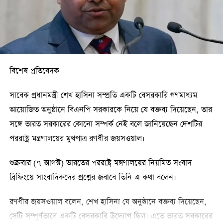
হাসপাতালের ভিত্তিপ্রস্তর স্থাপন অনুষ্ঠানে উপস্থিত ছিলেন উখিয়া-
টেকনাফ আসনের সংসদ সদস্য শাহাজাহান চৌধুরী, মহেশখালী-
কুতুবদিয়া আসনের সংসদ সদস্য আলমগীর মোহাম্মদ মাহফুজ উল্লাহ
ফরিদ, সংরক্ষিত নারী আসনের সংসদ সদস্য শামীম আরা স্বপ্নাসহ
বিশেষ প্রতিবেদক
সংশ্লিষ্টরা।
সাবেক প্রধানমন্ত্রী শেখ হাসিনা সম্প্রতি একটি বেসরকারি গণমাধ্যম
এর আগে দুই দিনের সফরে বৃহস্পতিবার সন্ধ্যায় কক্সবাজারে পৌঁছান
আয়োজিত অনুষ্ঠানে বিএনপি সরকারকে নিয়ে যে বক্তব্য দিয়েছেন, তার
স্বরাষ্ট্রমন্ত্রী। শুক্রবার সন্ধ্যায় বিমানযোগে তার ঢাকায় ফেরার কথা
সঙ্গে ভারত সরকারের কোনো সম্পর্ক নেই বলে জানিয়েছেন দেশটির
রয়েছে।
পররাষ্ট্র মন্ত্রণালয়ের মুখপাত্র রণধীর জয়সওয়াল।
শুক্রবার (৭ আগস্ট) ভারতের পররাষ্ট্র মন্ত্রণালয়ের নিয়মিত সংবাদ
ব্রিফিংয়ে সাংবাদিকদের প্রশ্নের জবাবে তিনি এ কথা বলেন।
রণধীর জয়সওয়াল বলেন, শেখ হাসিনা যে অনুষ্ঠানে বক্তব্য দিয়েছেন,
সেটি সম্পূর্ণভাবে একটি বেসরকারি উদ্যোগ ছিল। এতে ভারত সরকারের