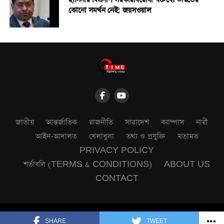
হাসিনার বিএনপি সরকারবিরোধী বক্তব্যে ভারতের
কোনো সমর্থন নেই: জয়সওয়াল
জাতীয়
আন্তর্জাতিক
রাজনীতি
সারাদেশ
ক্যাম্পাস
নারী
আইন-আদালত
খেলাধুলা
তথ্য ও প্রযুক্তি
মতামত
PRIVACY POLICY
শর্তাবলি (TERMS & CONDITIONS)
ABOUT US
CONTACT
Copyright © 2025. powered by All Time News.
SHARE
TWEET