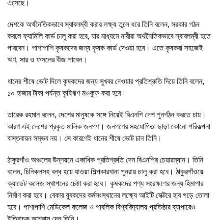
এসেছে।
দেশকে অর্থনৈতিকভাবে স্বাবলম্বী করার লক্ষ্য তুলে ধরে তিনি বলেন, সরকার গঠন
করলে ফ্যামিলি কার্ড চালু করা হবে, যার মাধ্যমে নারীরা অর্থনৈতিকভাবে স্বাবলম্বী হতে
পারবেন। পাশাপাশি কৃষকদের জন্য কৃষক কার্ড দেওয়া হবে। এতে কৃষকরা সহজেই
ঋণ, সার ও ফসলের বীজ পাবেন।
ধানের শীষে ভোট দিলে কৃষকদের জন্য সুখবর দেওয়ার প্রতিশ্রুতি দিয়ে তিনি বলেন,
১০ হাজার টাকা পর্যন্ত কৃষিঋণ মওকুফ করা হবে।
তারেক রহমান বলেন, দেশের মানুষকে সঙ্গে নিয়েই বিএনপি দেশ পুনর্গঠন করতে চায়।
কারণ এই দেশের প্রকৃত মালিক জনগণ। জনগণের সহযোগিতা ছাড়া কোনো পরিকল্পনা
বাস্তবায়ন সম্ভব নয়। সে কারণেই ধানের শীষে ভোট চান তিনি।
ঠাকুরগাঁও অঞ্চলের উন্নয়নে একাধিক প্রতিশ্রুতি দেন বিএনপির চেয়ারম্যান। তিনি
বলেন, চিনিকলসহ বন্ধ হয়ে যাওয়া শিল্পকারখানা পুনরায় চালু করা হবে। ঠাকুরগাঁওয়ে
ক্যাডেট কলেজ স্থাপনের চেষ্টা করা হবে। কৃষকদের পণ্য সংরক্ষণের জন্য হিমাগার
নির্মাণ করা হবে। বেকার যুবকদের কর্মসংস্থানের লক্ষ্যে আইটি সেক্টরে হাব গড়ে তোলা
হবে। পাশাপাশি মেডিকেল কলেজ ও পাবলিক বিশ্ববিদ্যালয় প্রতিষ্ঠার ব্যাপারেও
ইতিবাচক আশ্বাস দেন তিনি।