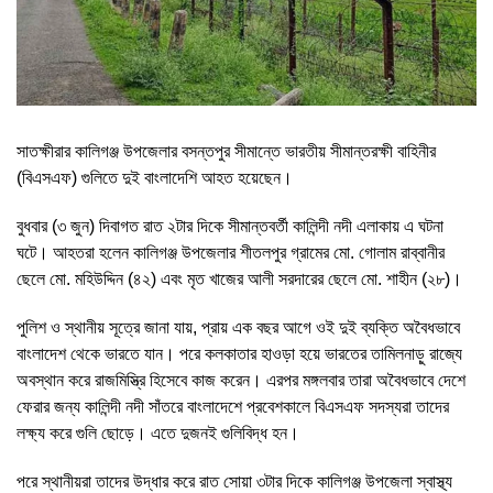
সাতক্ষীরার কালিগঞ্জ উপজেলার বসন্তপুর সীমান্তে ভারতীয় সীমান্তরক্ষী বাহিনীর
(বিএসএফ) গুলিতে দুই বাংলাদেশি আহত হয়েছেন।
বুধবার (৩ জুন) দিবাগত রাত ২টার দিকে সীমান্তবর্তী কালিন্দী নদী এলাকায় এ ঘটনা
ঘটে। আহতরা হলেন কালিগঞ্জ উপজেলার শীতলপুর গ্রামের মো. গোলাম রাব্বানীর
ছেলে মো. মহিউদ্দিন (৪২) এবং মৃত খাজের আলী সরদারের ছেলে মো. শাহীন (২৮)।
পুলিশ ও স্থানীয় সূত্রে জানা যায়, প্রায় এক বছর আগে ওই দুই ব্যক্তি অবৈধভাবে
বাংলাদেশ থেকে ভারতে যান। পরে কলকাতার হাওড়া হয়ে ভারতের তামিলনাড়ু রাজ্যে
অবস্থান করে রাজমিস্ত্রি হিসেবে কাজ করেন। এরপর মঙ্গলবার তারা অবৈধভাবে দেশে
ফেরার জন্য কালিন্দী নদী সাঁতরে বাংলাদেশে প্রবেশকালে বিএসএফ সদস্যরা তাদের
লক্ষ্য করে গুলি ছোড়ে। এতে দুজনই গুলিবিদ্ধ হন।
পরে স্থানীয়রা তাদের উদ্ধার করে রাত সোয়া ৩টার দিকে কালিগঞ্জ উপজেলা স্বাস্থ্য