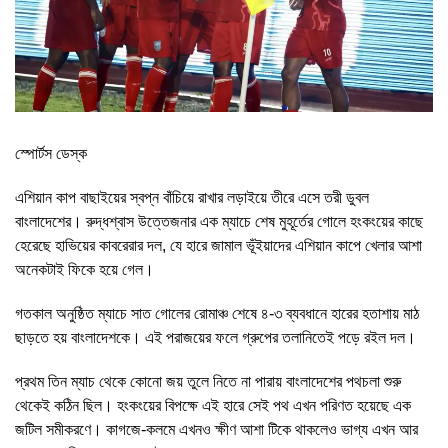
স্পোর্টস ডেস্ক
এশিয়ান কাপ বাছাইয়ের স্বপ্ন বাঁচিয়ে রাখার লড়াইয়ে তীরে এসে তরী ডুবল
বাংলাদেশের। রুদ্ধশ্বাস উত্তেজনার এক ম্যাচে শেষ মুহূর্তের গোলে হংকংয়ের কাছে
হেরেছে হাভিয়ের কাবরেরার দল, যে হারে জামাল ভূঁইয়াদের এশিয়ান কাপে খেলার আশা
অনেকটাই ফিকে হয়ে গেল।
গতকাল অনুষ্ঠিত ম্যাচে সাত গোলের রোমাঞ্চ শেষে ৪-৩ ব্যবধানে হারের হতাশায় মাঠ
ছাড়তে হয় বাংলাদেশকে। এই পরাজয়ের ফলে গ্রুপের তলানিতেই পড়ে রইল দল।
প্রথম তিন ম্যাচ থেকে কোনো জয় তুলে নিতে না পারায় বাংলাদেশের পথচলা শুরু
থেকেই কঠিন ছিল। হংকংয়ের বিপক্ষে এই হারে সেই পথ এখন পরিণত হয়েছে এক
জটিল সমীকরণে। কাগজে-কলমে এখনও ক্ষীণ আশা টিকে থাকলেও ভাগ্য এখন আর