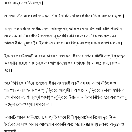
করার আহ্বান জানিয়েছেন।
এ সময় তিনি আরও জানিয়েছেন, একটি মার্কিন নৌবহর ইরানের দিকে অগ্রসর হচ্ছে।
অন্যদিকে ইরানের সর্বোচ্চ নেতা আয়াতুল্লাহ আলি খামেনির উপদেষ্টা আলি শামখানি
এক্সে দেওয়া এক পোস্টে বলেছেন, যুক্তরাষ্ট্র যদি কোনও সামরিক পদক্ষেপ নেয়,
তাহলে ইরান যুক্তরাষ্ট্র, ইসরায়েল এবং তাদের মিত্রদের লক্ষ্য করে হামলা চালাবে।
ইরানের পররাষ্ট্রমন্ত্রী আব্বাস আরাঘচি বলেছেন, ইরানের সশস্ত্র বাহিনী সম্পূর্ণ প্রস্তুত
অবস্থায় রয়েছে এবং যেকোনও আগ্রাসনের জবাব তাৎক্ষণিক ও কঠোরভাবে দেওয়া
হবে।
তবে তিনি জোর দিয়ে বলেছেন, ইরান সবসময়ই একটি ন্যায্য, সমতাভিত্তিক ও
পারস্পরিক লাভজনক পরমাণু চুক্তিতে আগ্রহী। এ ধরনের চুক্তিতে কোনও হুমকি বা
চাপ থাকবে না, শান্তিপূর্ণ পরমাণু প্রযুক্তিতে ইরানের অধিকার নিশ্চিত হবে এবং পরমাণু
অস্ত্রের কোনও স্থান থাকবে না।
আরাঘচি আরও জানিয়েছেন, সম্প্রতি সময়ে তিনি যুক্তরাষ্ট্রের বিশেষ দূত স্টিভ
উইটকফের সঙ্গে কোনও যোগাযোগ করেননি এবং আলোচনার জন্য কোনও অনুরোধও
জানাননি।