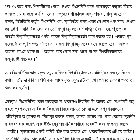
গত ১৯ বছর যাবৎ শিক্ষার্থীদের থেকে নেওয়া বিএনসিসি বাবদ আদায়কৃত ফান্ডের বিষয়ে
জানতে চাওয়া হলে অর্থ ও হিসাব দপ্তরের পরিচালক অধ্যাপক ড. রাজু আহমেদ
বলেন, “ইউজিসি কর্তৃক বিএনসিসি এবং স্কাউটের জন্য এবার দেখলাম এক সাথে নেওয়া
হয় দুইটা। যাই টাকা দেন সব তো বিশ্ববিদ্যালয়ের একাউন্টেই জমা হয়, প্রত্যেক
বছরেই বিশ্ববিদ্যালয়ের একটা বাজেট বিশ্ববিদ্যালয়েরই বহন করতে হয়। এবারো মূল
বাজেটের সম্পূর্ণ গভঃমেন্ট দিবে না, এগুলা বিশ্ববিদ্যালয়ের বহন করতে হবে। আলাদা
আলাদা ফাণ্ড থাকে না। আলাদা করে কোন টাকা থাকে না সব বিশ্ববিদ্যালয়ের
কল্যাণেই খরচ হয়।”
তবে বিএনসিসির আদায়কৃত ফান্ডের বিষয়ে বিশ্ববিদ্যালয়ের রেজিস্ট্রার বলছেন ভিন্ন
কথা। তাঁর দাবি বিএনসিসি বাবদ আদায়কৃত ফান্ডের টাকা এখন পর্যন্ত কোনো খাতে তা
খরচ করা হয়নি।
এছাড়াও বিএনসিসির কোন কার্যক্রম না থাকলেও নিয়মিত ফি আদায় এবং সংগঠনটি চালু
করতে প্রশাসনের সার্বিক কার্যক্রমের বিষয়ে জানতে চাওয়া হলে বিশ্ববিদ্যালয়ের
রেজিস্ট্রার অধ্যাপক ড. মিজানুর রহমান বলেন, আমরা আসার পর থেকে রোভার স্কাউট
কার্যক্রম শুরু করেছি এবং ইতিমধ্যে প্রাথমিক পর্যায়ে কয়েকটি কাজ সম্পন্ন করতে
পেরেছি। স্কাউটের একটি কমিটি গঠন করা হয়েছে এবং ধারাবাহিকভাবে এগিয়ে যাচ্ছি।
বিএনসিসি এখনও চালু হয়নি, তবে অল্প কিছু দিনের মধ্যেই এটি শুরু করা হবে। রোভার