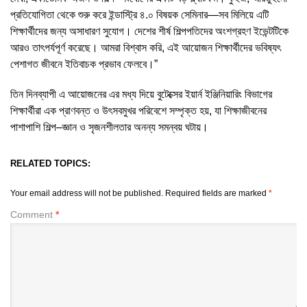
প্রতিযোগিতা থেকে শুরু করে ইন্ডাস্ট্রি ৪.০ বিষয়ক সেমিনার—সব মিলিয়ে এটি
শিক্ষার্থীদের জন্য অসাধারণ সুযোগ। দেশের শীর্ষ শিল্পপতিদের অংশগ্রহণ ইভেন্টটিকে
আরও তাৎপর্যপূর্ণ করেছে। আমরা বিশ্বাস করি, এই আয়োজন শিক্ষার্থীদের ভবিষ্যৎ
পেশাগত জীবনে ইতিবাচক প্রভাব ফেলবে।”
তিন দিনব্যাপী এ আয়োজনের এর মধ্য দিয়ে বুটেক্সের ইয়ার্ন ইঞ্জিনিয়ারিং বিভাগের
শিক্ষার্থীরা এক প্রাণবন্ত ও উৎসবমুখর পরিবেশে সম্পৃক্ত হয়, যা শিক্ষাজীবনের
পাশাপাশি শিল্প–জ্ঞান ও সৃজনশীলতার অনন্য সমন্বয় ঘটায়।
RELATED TOPICS:
Your email address will not be published.
Required fields are marked
*
Comment
*