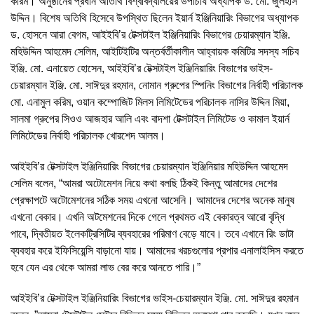
করিম। অনুষ্ঠানের প্রধান অতিথি বিশ্ববিদ্যালয়ের উপাচার্য অধ্যাপক ড. মো. জুলহাস
উদ্দিন। বিশেষ অতিথি হিসেবে উপস্থিত ছিলেন ইয়ার্ন ইঞ্জিনিয়ারিং বিভাগের অধ্যাপক
ড. হোসনে আরা বেগম, আইইবি’র টেক্সটাইল ইঞ্জিনিয়ারিং বিভাগের চেয়ারম্যান ইঞ্জি.
মহিউদ্দিন আহমেদ সেলিম, আইটিইটির অন্তর্বর্তীকালীন আহ্বায়ক কমিটির সদস্য সচিব
ইঞ্জি. মো. এনায়েত হোসেন, আইইবি’র টেক্সটাইল ইঞ্জিনিয়ারিং বিভাগের ভাইস-
চেয়ারম্যান ইঞ্জি. মো. সাঈদুর রহমান, নোমান গ্রুপের স্পিনিং বিভাগের নির্বাহী পরিচালক
মো. এনামুল করিম, ওয়ান কম্পোজিট মিলস লিমিটেডের পরিচালক নাসির উদ্দিন মিয়া,
সালমা গ্রুপের সিওও আজহার আলি এবং বাদশা টেক্সটাইল লিমিটেড ও কামাল ইয়ার্ন
লিমিটেডের নির্বাহী পরিচালক খোরশেদ আলম।
আইইবি’র টেক্সটাইল ইঞ্জিনিয়ারিং বিভাগের চেয়ারম্যান ইঞ্জিনিয়ার মহিউদ্দিন আহমেদ
সেলিম বলেন, “আমরা অটোমেশন নিয়ে কথা বলছি ঠিকই কিন্তু আমাদের দেশের
প্রেক্ষাপটে অটোমেশনের সঠিক সময় এখনো আসেনি। আমাদের দেশের অনেক মানুষ
এখনো বেকার। এখনি অটমেশনের দিকে গেলে প্রথমত এই বেকারত্ব আরো বৃদ্ধি
পাবে, দ্বিতীয়ত ইলেকট্রিসিটির ব্যবহারের পরিমাণ বেড়ে যাবে। তবে এখানে রিং ডাটা
ব্যবহার করে ইফিসিয়েন্সি বাড়ানো যায়। আমাদের খরচগুলোর প্রপার এনালাইসিস করতে
হবে যেন এর থেকে আমরা লাভ বের করে আনতে পারি।”
আইইবি’র টেক্সটাইল ইঞ্জিনিয়ারিং বিভাগের ভাইস-চেয়ারম্যান ইঞ্জি. মো. সাঈদুর রহমান