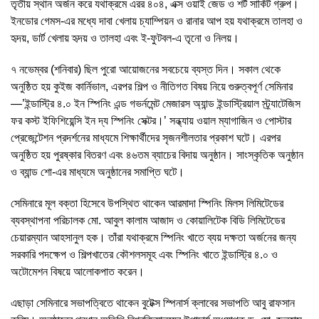
তৃতীয় স্থান অর্জন করে যথাক্রমে এরর ৪০৪, এক্স ওয়াই জেড ও শর্ট সার্কিট গ্রুপ।
ইনডোর গেমস-এর মধ্যে দাবা খেলায় চ্যাম্পিয়ন ও রানার আপ হয় যথাক্রমে তালহা ও
হৃদয়, ডার্ট খেলায় হৃদয় ও তালহা এবং ই-ফুটবল-এ তৃনো ও নিলয়।
৭ নভেম্বর (শনিবার) ছিল পুরো আয়োজনের সবচেয়ে ব্যস্ত দিন। সকাল থেকে
অনুষ্ঠিত হয় কুইজ কার্নিভাল, এরপর শিল্প ও নীতিগত বিষয় নিয়ে গুরুত্বপূর্ণ সেমিনার
—’ইন্ডাস্ট্রি ৪.০ ইন স্পিনিং এন্ড গভর্নমেন্ট মেজারস অ্যান্ড ইন্ডাস্ট্রিয়াল স্ট্র্যাটেজিস
ফর কস্ট ইফিশিয়েন্সি ইন দ্য স্পিনিং সেক্টর।’ সন্ধ্যায় ওয়াল ম্যাগাজিন ও পোস্টার
প্রেজেন্টেশন প্রদর্শনের মাধ্যমে শিক্ষার্থীদের সৃজনশীলতার প্রকাশ ঘটে। এরপর
অনুষ্ঠিত হয় পুরষ্কার বিতরণ এবং ৪৬তম ব্যাচের বিদায় অনুষ্ঠান। সাংস্কৃতিক অনুষ্ঠান
ও ব্যান্ড শো-এর মাধ্যমে অনুষ্ঠানের সমাপ্তি ঘটে।
সেমিনারে মূল বক্তা হিসেবে উপস্থিত থাকেন আরমাদা স্পিনিং মিলস লিমিটেডের
ব্যবস্থাপনা পরিচালক মো. আবুল কালাম আজাদ ও কোয়ালিটেক বিডি লিমিটেডের
চেয়ারম্যান আহসানুল হক। তাঁরা যথাক্রমে স্পিনিং খাতে ব্যয় দক্ষতা অর্জনের জন্য
সরকারি পদক্ষেপ ও শিল্পখাতের কৌশলসমূহ এবং স্পিনিং খাতে ইন্ডাস্ট্রি ৪.০ ও
অটোমেশন বিষয়ে আলোকপাত করেন।
এছাড়া সেমিনারে সভাপত্বিতে থাকেন বুটেক্স স্পিনার্স ক্লাবের সভাপতি আবু রাফসান