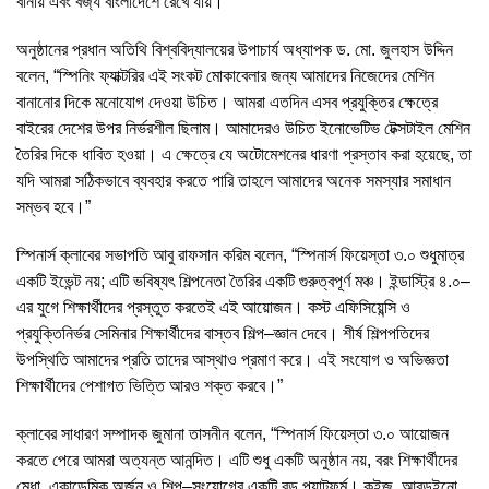
বানায় এবং বর্জ্য বাংলাদেশে রেখে যায়।”
অনুষ্ঠানের প্রধান অতিথি বিশ্ববিদ্যালয়ের উপাচার্য অধ্যাপক ড. মো. জুলহাস উদ্দিন
বলেন, “স্পিনিং ফ্যাক্টরির এই সংকট মোকাবেলার জন্য আমাদের নিজেদের মেশিন
বানানোর দিকে মনোযোগ দেওয়া উচিত। আমরা এতদিন এসব প্রযুক্তির ক্ষেত্রে
বাইরের দেশের উপর নির্ভরশীল ছিলাম। আমাদেরও উচিত ইনোভেটিভ টেক্সটাইল মেশিন
তৈরির দিকে ধাবিত হওয়া। এ ক্ষেত্রে যে অটোমেশনের ধারণা প্রস্তাব করা হয়েছে, তা
যদি আমরা সঠিকভাবে ব্যবহার করতে পারি তাহলে আমাদের অনেক সমস্যার সমাধান
সম্ভব হবে।”
স্পিনার্স ক্লাবের সভাপতি আবু রাফসান করিম বলেন, “স্পিনার্স ফিয়েস্তা ৩.০ শুধুমাত্র
একটি ইভেন্ট নয়; এটি ভবিষ্যৎ শিল্পনেতা তৈরির একটি গুরুত্বপূর্ণ মঞ্চ। ইন্ডাস্ট্রি ৪.০–
এর যুগে শিক্ষার্থীদের প্রস্তুত করতেই এই আয়োজন। কস্ট এফিসিয়েন্সি ও
প্রযুক্তিনির্ভর সেমিনার শিক্ষার্থীদের বাস্তব শিল্প–জ্ঞান দেবে। শীর্ষ শিল্পপতিদের
উপস্থিতি আমাদের প্রতি তাদের আস্থাও প্রমাণ করে। এই সংযোগ ও অভিজ্ঞতা
শিক্ষার্থীদের পেশাগত ভিত্তি আরও শক্ত করবে।”
ক্লাবের সাধারণ সম্পাদক জুমানা তাসনীন বলেন, “স্পিনার্স ফিয়েস্তা ৩.০ আয়োজন
করতে পেরে আমরা অত্যন্ত আনন্দিত। এটি শুধু একটি অনুষ্ঠান নয়, বরং শিক্ষার্থীদের
মেধা, একাডেমিক অর্জন ও শিল্প–সংযোগের একটি বড় প্ল্যাটফর্ম। কুইজ, আরডুইনো