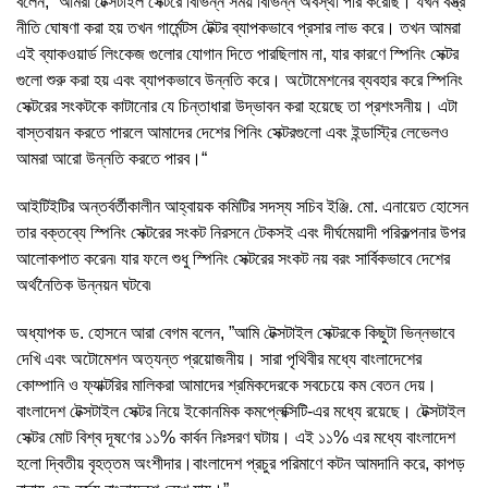
বলেন, ”আমরা টেক্সটাইল সেক্টরে বিভিন্ন সময় বিভিন্ন অবস্থা পার করেছি। যখন বস্ত্র
নীতি ঘোষণা করা হয় তখন গার্মেন্টস টেক্টর ব্যাপকভাবে প্রসার লাভ করে। তখন আমরা
এই ব্যাকওয়ার্ড লিংকেজ গুলোর যোগান দিতে পারছিলাম না, যার কারণে স্পিনিং সেক্টর
গুলো শুরু করা হয় এবং ব্যাপকভাবে উন্নতি করে। অটোমেশনের ব্যবহার করে স্পিনিং
সেক্টরের সংকটকে কাটানোর যে চিন্তাধারা উদ্ভাবন করা হয়েছে তা প্রশংসনীয়। এটা
বাস্তবায়ন করতে পারলে আমাদের দেশের পিনিং সেক্টরগুলো এবং ইন্ডাস্ট্রি লেভেলও
আমরা আরো উন্নতি করতে পারব।“
আইটিইটির অন্তর্বর্তীকালীন আহ্বায়ক কমিটির সদস্য সচিব ইঞ্জি. মো. এনায়েত হোসেন
তার বক্তব্যে স্পিনিং সেক্টরের সংকট নিরসনে টেকসই এবং দীর্ঘমেয়াদী পরিকল্পনার উপর
আলোকপাত করেন৷ যার ফলে শুধু স্পিনিং সেক্টরের সংকট নয় বরং সার্বিকভাবে দেশের
অর্থনৈতিক উন্নয়ন ঘটবে৷
অধ্যাপক ড. হোসনে আরা বেগম বলেন, ”আমি টেক্সটাইল সেক্টরকে কিছুটা ভিন্নভাবে
দেখি এবং অটোমেশন অত্যন্ত প্রয়োজনীয়। সারা পৃথিবীর মধ্যে বাংলাদেশের
কোম্পানি ও ফ্যাক্টরির মালিকরা আমাদের শ্রমিকদেরকে সবচেয়ে কম বেতন দেয়।
বাংলাদেশ টেক্সটাইল সেক্টর নিয়ে ইকোনমিক কমপ্লেক্সিটি-এর মধ্যে রয়েছে। টেক্সটাইল
সেক্টর মোট বিশ্ব দূষণের ১১% কার্বন নিঃসরণ ঘটায়। এই ১১% এর মধ্যে বাংলাদেশ
হলো দ্বিতীয় বৃহত্তম অংশীদার।বাংলাদেশ প্রচুর পরিমাণে কটন আমদানি করে, কাপড়