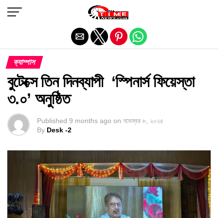
Exit mobile version
ক্যাম্পাস
বুটেক্সে তিন দিনব্যাপী ‘স্পিনার্স ফিয়েস্তা
৩.০’ অনুষ্ঠিত
Published
9 months ago
on
নভেম্বর ৮, ২০২৫
By
Desk -2