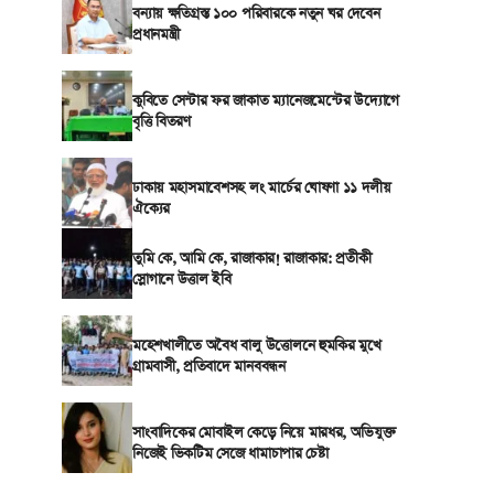
বন্যায় ক্ষতিগ্রস্ত ১০০ পরিবারকে নতুন ঘর দেবেন
প্রধানমন্ত্রী
কুবিতে সেন্টার ফর জাকাত ম্যানেজমেন্টের উদ্যোগে
বৃত্তি বিতরণ
ঢাকায় মহাসমাবেশসহ লং মার্চের ঘোষণা ১১ দলীয়
ঐক্যের
তুমি কে, আমি কে, রাজাকার! রাজাকার: প্রতীকী
স্লোগানে উত্তাল ইবি
মহেশখালীতে অবৈধ বালু উত্তোলনে হুমকির মুখে
গ্রামবাসী, প্রতিবাদে মানববন্ধন
সাংবাদিকের মোবাইল কেড়ে নিয়ে মারধর, অভিযুক্ত
নিজেই ভিকটিম সেজে ধামাচাপার চেষ্টা