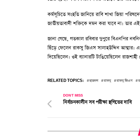
কর্মসূচিতে সংহতি জানিয়ে রাবি শাখা জিয়া পরিষদের
জাতীয়তাবাদী শক্তিকে দমন করা যাবে না। তার এই ন্
জানা গেছে, গতকাল রবিবার দুপুরে বিএনপির নবনির্
ছিঁড়ে ফেলেন রাকসু জিএস সালাহউদ্দিন আম্মার। এর
দিয়েছিলেন। ওই ব্যানারটি টাঙিয়েছিলেন রাজশাহী 
RELATED TOPICS:
ছাত্রদল
রাকসু
রাকসু জিএস
র
DON'T MISS
নির্বাচনকালীন সব পরীক্ষা স্থগিতের দাবি