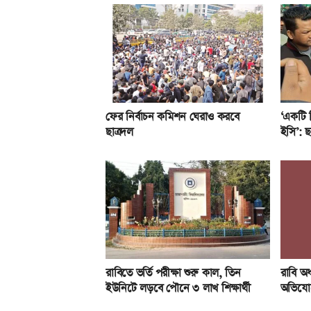
ফের নির্বাচন কমিশন ঘেরাও করবে
‘একটি ব
ছাত্রদল
ইসি’: ছ
রাবিতে ভর্তি পরীক্ষা শুরু কাল, তিন
রাবি অধ্
ইউনিটে লড়বে পৌনে ৩ লাখ শিক্ষার্থী
অভিযোগ