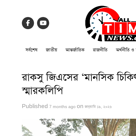
সর্বশেষ
জাতীয়
আন্তর্জাতিক
রাজনীতি
অর্থনীতি ও 
রাকসু জিএসের ‘মানসিক চিকিৎস
স্মারকলিপি
Published
on
7 months ago
জানুয়ারি ১৯, ২০২৬