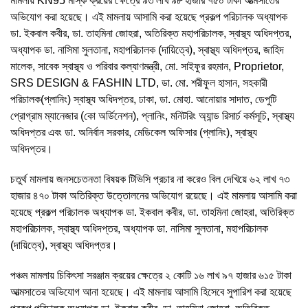
মামলায় KN95 মাস্ক ক্রয়ের ক্ষেত্রে ৯৩ লাখ ৯৮ হাজার ৭৫০ টাকা আত্মসাতের
অভিযোগ করা হয়েছে। এই মামলায় আসামি করা হয়েছে প্রকল্প পরিচালক অধ্যাপক
ডা. ইকবাল কবীর, ডা. তাহমিনা জোহরা, অতিরিক্ত মহাপরিচালক, স্বাস্থ্য অধিদপ্তর,
অধ্যাপক ডা. নাসিমা সুলতানা, মহাপরিচালক (দায়িত্বে), স্বাস্থ্য অধিদপ্তর, জাহিদ
মালেক, সাবেক স্বাস্থ্য ও পরিবার কল্যাণমন্ত্রী, মো. সাইফুর রহমান, Proprietor,
SRS DESIGN & FASHIN LTD, ডা. মো. শরীফুল হাসান, সহকারী
পরিচালক(প্লানিং) স্বাস্থ্য অধিদপ্তর, ঢাকা, ডা. মোহা. আনোয়ার সাদাত, ডেপুটি
প্রোগ্রাম ম্যানেজার (কো অর্ডিনেশন), প্লানিং, মনিটরিং অ্যান্ড রিসার্চ কর্মসূচি, স্বাস্থ্য
অধিদপ্তর এবং ডা. অনির্বান সরকার, মেডিকেল অফিসার (প্লানিং), স্বাস্থ্য
অধিদপ্তর।
চতুর্থ মামলায় জনসচেতনতা বিষয়ক টিভিসি প্রচার না করেও বিল দেখিয়ে ৬২ লাখ ৭৩
হাজার ৪৭০ টাকা অতিরিক্ত উত্তোলনের অভিযোগ রয়েছে। এই মামলায় আসামি করা
হয়েছে প্রকল্প পরিচালক অধ্যাপক ডা. ইকবাল কবীর, ডা. তাহমিনা জোহরা, অতিরিক্ত
মহাপরিচালক, স্বাস্থ্য অধিদপ্তর, অধ্যাপক ডা. নাসিমা সুলতানা, মহাপরিচালক
(দায়িত্বে), স্বাস্থ্য অধিদপ্তর।
পঞ্চম মামলায় চিকিৎসা সরঞ্জাম ক্রয়ের ক্ষেত্রে ২ কোটি ১৬ লাখ ৯৭ হাজার ৬১৫ টাকা
আত্মসাতের অভিযোগ আনা হয়েছে। এই মামলায় আসামি হিসেবে সুপারিশ করা হয়েছে