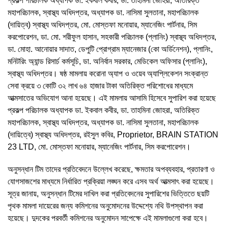
প্রকল্প পরিচালক অধ্যাপক ডা. ইকবাল কবীর, ডা. তাহমিনা জোহরা, অতিরিক্ত
মহাপরিচালক, স্বাস্থ্য অধিদপ্তর, অধ্যাপক ডা. নাসিমা সুলতানা, মহাপরিচালক
(দায়িত্ব) স্বাস্থ্য অধিদপ্তর, মো. মোস্তফা মনোয়ার, ম্যানেজিং পার্টনার, সিম
করপোরেশন, ডা. মো. শরীফুল হাসান, সহকারী পরিচালক (প্লানিং) স্বাস্থ্য অধিদপ্তর,
ডা. মোহা. আনোয়ার সাদাত, ডেপুটি প্রোগ্রাম ম্যানেজার (কো অর্ডিনেশন), প্লানিং,
মনিটরিং অ্যান্ড রিসার্চ কর্মসূচি, ডা. অনির্বান সরকার, মেডিকেল অফিসার (প্লানিং),
স্বাস্থ্য অধিদপ্তর। ষষ্ঠ মামলায় করোনা অ্যাপ ও ওয়েব অ্যাপ্লিকেশন সংক্রান্ত
সেবা ক্রয়ে ৩ কোটি ৩২ লাখ ৬৪ হাজার টাকা অতিরিক্ত পরিশোধের মাধ্যমে
আত্মসাতের অভিযোগ আনা হয়েছে। এই মামলায় আসামি হিসেবে সুপারিশ করা হয়েছে
প্রকল্প পরিচালক অধ্যাপক ডা. ইকবাল কবীর, ডা. তাহমিনা জোহরা, অতিরিক্ত
মহাপরিচালক, স্বাস্থ্য অধিদপ্তর, অধ্যাপক ডা. নাসিমা সুলতানা, মহাপরিচালক
(দায়িত্বে) স্বাস্থ্য অধিদপ্তর, রইসুল কবির, Proprietor, BRAIN STATION
23 LTD, মো. মোস্তফা মনোয়ার, ম্যানেজিং পার্টনার, সিম করপোরেশন।
অনুসন্ধান টিম তাদের প্রতিবেদনে উল্লেখ করেছে, ক্ষমতার অপব্যবহার, প্রতারণা ও
যোগসাজশের মাধ্যমে নির্ধারিত প্রক্রিয়া লঙ্ঘন করে এসব অর্থ আত্মসাৎ করা হয়েছে।
সূত্র জানায়, অনুসন্ধান টিমের দাখিল করা প্রতিবেদনের সুপারিশের ভিত্তিতে ছয়টি
পৃথক মামলা দায়েরের জন্য কমিশনের অনুমোদনের উদ্দেশ্যে নথি উপস্থাপন করা
হয়েছে। দুদকের পরবর্তী কমিশনের অনুমোদন সাপেক্ষে এই মামলাগুলো করা হবে।