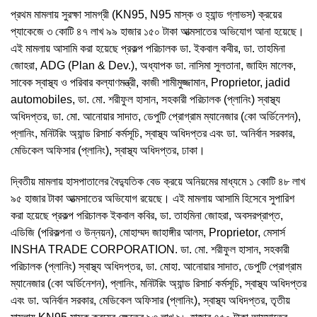
প্রথম মামলায় সুরক্ষা সামগ্রী (KN95, N95 মাস্ক ও হ্যান্ড গ্লাভস) ক্রয়ের
প্যাকেজে ৩ কোটি ৪৭ লাখ ৯৯ হাজার ১৫০ টাকা আত্মসাতের অভিযোগ আনা হয়েছে।
এই মামলায় আসামি করা হয়েছে প্রকল্প পরিচালক ডা. ইকবাল কবীর, ডা. তাহমিনা
জোহরা, ADG (Plan & Dev.), অধ্যাপক ডা. নাসিমা সুলতানা, জাহিদ মালেক,
সাবেক স্বাস্থ্য ও পরিবার কল্যাণমন্ত্রী, কাজী শামীমুজ্জামান, Proprietor, jadid
automobiles, ডা. মো. শরীফুল হাসান, সহকারী পরিচালক (প্লানিং) স্বাস্থ্য
অধিদপ্তর, ডা. মো. আনোয়ার সাদাত, ডেপুটি প্রোগ্রাম ম্যানেজার (কো অর্ডিনেশন),
প্লানিং, মনিটরিং অ্যান্ড রিসার্চ কর্মসূচি, স্বাস্থ্য অধিদপ্তর এবং ডা. অনির্বান সরকার,
মেডিকেল অফিসার (প্লানিং), স্বাস্থ্য অধিদপ্তর, ঢাকা।
দ্বিতীয় মামলায় হাসপাতালের বৈদ্যুতিক বেড ক্রয়ে অনিয়মের মাধ্যমে ১ কোটি ৪৮ লাখ
৯৫ হাজার টাকা আত্মসাতের অভিযোগ রয়েছে। এই মামলায় আসামি হিসেবে সুপারিশ
করা হয়েছে প্রকল্প পরিচালক ইকবাল কবির, ডা. তাহমিনা জোহরা, অবসরপ্রাপ্ত,
এডিজি (পরিকল্পনা ও উন্নয়ন), মোহাম্মদ জাহাঙ্গীর আলম, Proprietor, মেসার্স
INSHA TRADE CORPORATION. ডা. মো. শরীফুল হাসান, সহকারী
পরিচালক (প্লানিং) স্বাস্থ্য অধিদপ্তর, ডা. মোহা. আনোয়ার সাদাত, ডেপুটি প্রোগ্রাম
ম্যানেজার (কো অর্ডিনেশন), প্লানিং, মনিটরিং অ্যান্ড রিসার্চ কর্মসূচি, স্বাস্থ্য অধিদপ্তর
এবং ডা. অনির্বান সরকার, মেডিকেল অফিসার (প্লানিং), স্বাস্থ্য অধিদপ্তর, তৃতীয়