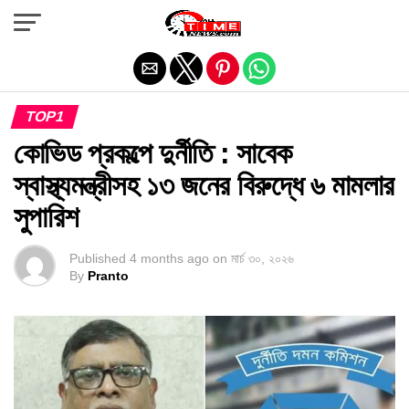
Exit mobile version
TOP1
কোভিড প্রকল্পে দুর্নীতি : সাবেক
স্বাস্থ্যমন্ত্রীসহ ১৩ জনের বিরুদ্ধে ৬ মামলার
সুপারিশ
Published
4 months ago
on
মার্চ ৩০, ২০২৬
By
Pranto